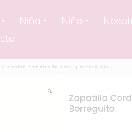
Niña
Niño
Nosot
cto
la cordon combinada ante y borreguito
Zapatilla Cor
Borreguito