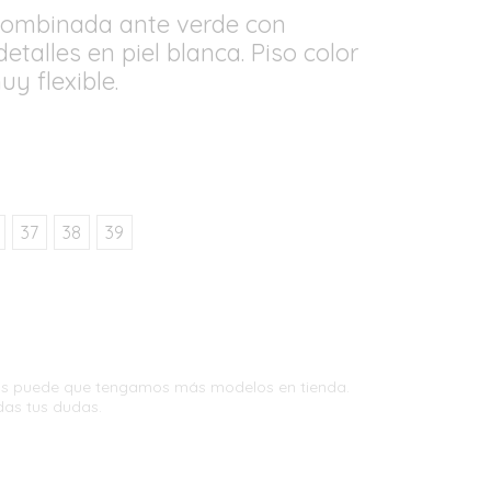
 combinada ante verde con
etalles en piel blanca. Piso color
y flexible.
37
38
39
tas puede que tengamos más modelos en tienda.
das tus dudas.