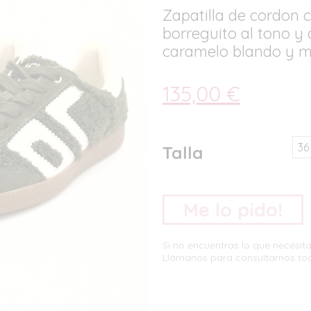
Zapatilla de cordon
borreguito al tono y d
caramelo blando y mu
135,00
€
36
Talla
Me lo pido!
Si no encuentras lo que necesi
Llámanos para consultarnos to