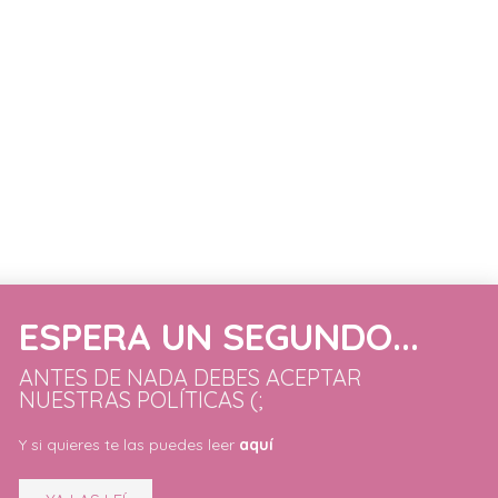
LEGAL
Condiciones de compra
Política de privacidad
ango
Aviso legal
ESPERA UN SEGUNDO...
ANTES DE NADA DEBES ACEPTAR
NUESTRAS POLÍTICAS (;
Y si quieres te las puedes leer
aquí