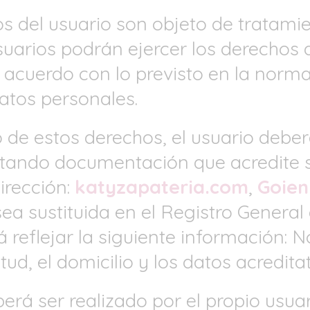
os del usuario son objeto de tratami
suarios podrán ejercer los derechos d
 acuerdo con lo previsto en la norma
atos personales.
o de estos derechos, el usuario deber
rtando documentación que acredite s
irección:
katyzapateria.com
,
Goien
sea sustituida en el Registro General
reflejar la siguiente información: N
itud, el domicilio y los datos acreditat
berá ser realizado por el propio usua