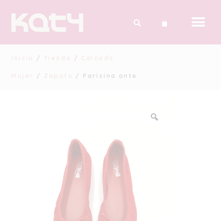
Inicio
/
Tienda
/
Calzado
Mujer
/
Zapato
/ Parisina ante