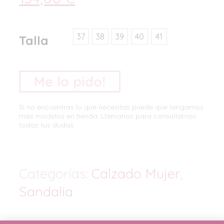
37
38
39
40
41
Talla
Me lo pido!
Si no encuentras lo que necesitas puede que tengamos
más modelos en tienda. Llámanos para consultarnos
todas tus dudas.
Categorías:
Calzado Mujer
,
Sandalia