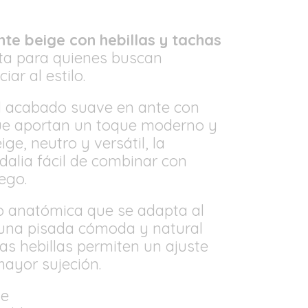
nte beige con hebillas y tachas
cta para quienes buscan
ar al estilo.
l acabado suave en ante con
que aportan un toque moderno y
eige, neutro y versátil, la
dalia fácil de combinar con
ego.
bio anatómica que se adapta al
 una pisada cómoda y natural
Las hebillas permiten un ajuste
ayor sujeción.
ge