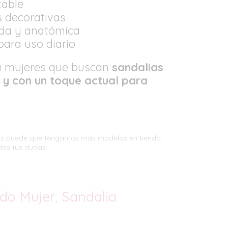
table
s decorativas
oda y anatómica
para uso diario
a mujeres que buscan
sandalias
 y con un toque actual para
tas puede que tengamos más modelos en tienda.
das tus dudas.
do Mujer
,
Sandalia