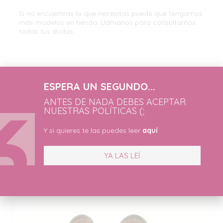
Si no encuentras lo que necesitas puede que tengamos
más modelos en tienda. Llámanos para consultarnos
todas tus dudas.
Categorías:
Calzado Mujer
,
ESPERA UN SEGUNDO...
Zapatilla
ANTES DE NADA DEBES ACEPTAR
NUESTRAS POLÍTICAS (;
Y si quieres te las puedes leer
aquí
Productos Relacionados
YA LAS LEÍ