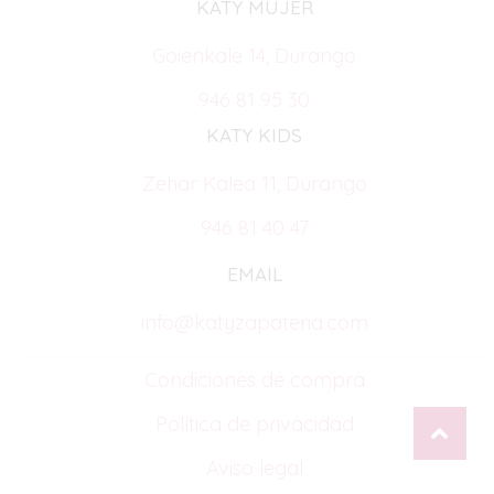
KATY MUJER
Goienkale 14, Durango
946 81 95 30
KATY KIDS
Zehar Kalea 11, Durango
946 81 40 47
EMAIL
info@katyzapateria.com
Condiciones de compra
Política de privacidad
Aviso legal